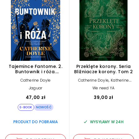
Tajemince Fantome. 2.
Przeklęte korony. Seria
Buntownik i róża.
Bliźniacze korony. Tom 2
Tajemnice Fantome. Tom
,
Catherine Doyle
Catherine Doyle
Katherine
2 (e-book)
Webber
Jaguar
We need YA
47,00 zł
39,00 zł
E-BOOK
NOWOŚĆ
PRODUKT DO POBRANIA
WYSYŁAMY W 24H