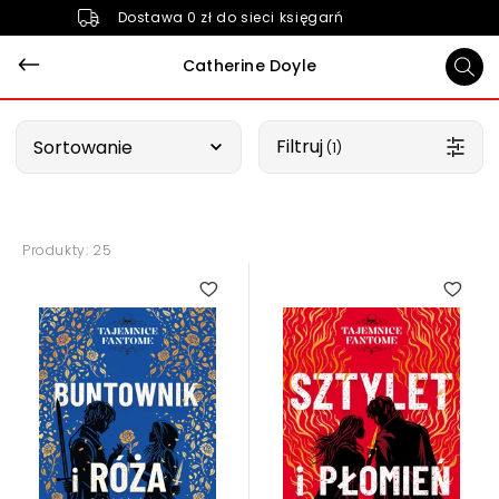
Dostawa 0 zł do sieci księgarń
Catherine Doyle
Wybierz opcję
Filtruj
Sortowanie
 (1)
Produkty: 25