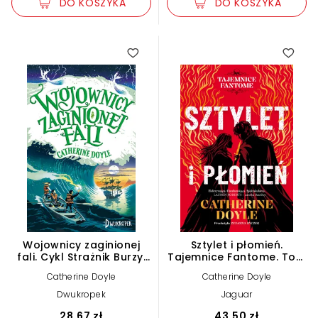
DO KOSZYKA
DO KOSZYKA
Wojownicy zaginionej
Sztylet i płomień.
fali. Cykl Strażnik Burzy.
Tajemnice Fantome. Tom
Tom 2
1 (e-book)
Catherine Doyle
Catherine Doyle
Dwukropek
Jaguar
28,67 zł
43,50 zł