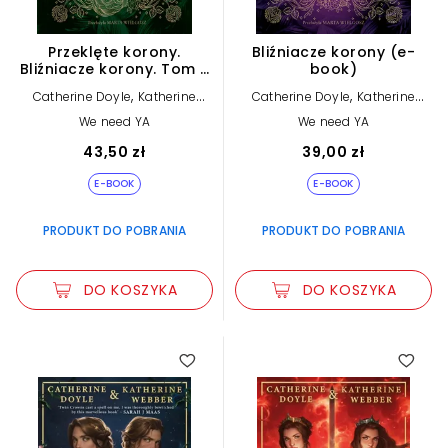
Przeklęte korony.
Bliźniacze korony (e-
Bliźniacze korony. Tom 2
book)
(e-book)
,
,
Catherine Doyle
Katherine
Catherine Doyle
Katherine
Webber
Webber
We need YA
We need YA
43,50 zł
39,00 zł
E-BOOK
E-BOOK
PRODUKT DO POBRANIA
PRODUKT DO POBRANIA
DO KOSZYKA
DO KOSZYKA