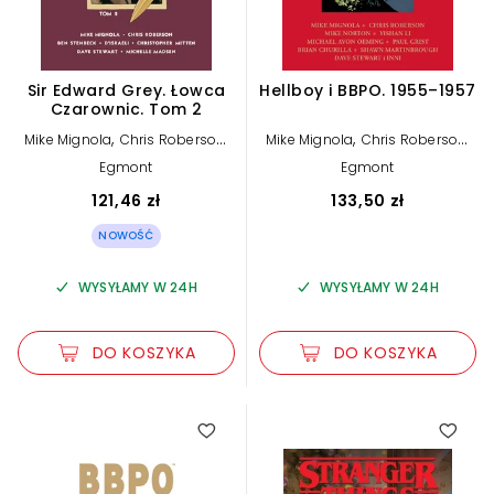
Sir Edward Grey. Łowca
Hellboy i BBPO. 1955–1957
Czarownic. Tom 2
,
,
,
,
Mike Mignola
Chris Roberson
Mike Mignola
Chris Roberson
,
Ben Stenbeck
Shawn Martinbrough
Paolo
Egmont
Egmont
,
Rivera
Brian Churilla
121,46 zł
133,50 zł
NOWOŚĆ
WYSYŁAMY W 24H
WYSYŁAMY W 24H
DO KOSZYKA
DO KOSZYKA