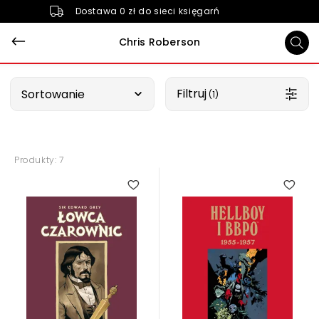
Dostawa 0 zł do sieci księgarń
Chris Roberson
Wybierz opcję
Filtruj
Sortowanie
 (1)
Produkty: 7