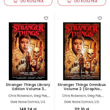
DO KOSZYKA
DO KOSZYKA
Stranger Things Library
Stranger Things Omnibus
Edition Volume 3
Volume 2 (Graphic
(Graphic Novel)
Novel)
,
,
,
,
Chris Roberson
Greg Pak
Chris Roberson
Greg Pak
Michael Moreci
Michael Moreci
Dark Horse Comics, U.S.
Dark Horse Comics, U.S.
148,24 zł
112,10 zł