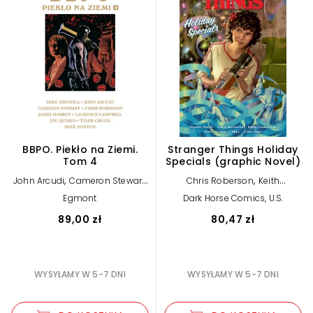
BBPO. Piekło na Ziemi.
Stranger Things Holiday
Tom 4
Specials (graphic Novel)
,
,
,
John Arcudi
Cameron Stewart
Chris Roberson
Keith
,
Chris Roberson
Champagne
Michael Moreci
Egmont
Dark Horse Comics, U.S.
89,00 zł
80,47 zł
WYSYŁAMY W 5-7 DNI
WYSYŁAMY W 5-7 DNI