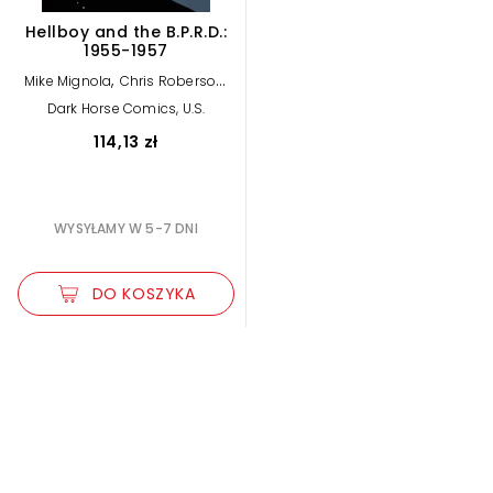
Hellboy and the B.P.R.D.:
1955-1957
,
,
Mike Mignola
Chris Roberson
Brian Churilla
Dark Horse Comics, U.S.
114,13 zł
WYSYŁAMY W 5-7 DNI
DO KOSZYKA
Zwiększ rozmiar czcionki
Zmniejsz rozmiar czcionki
Odwróć kolory
Skala szarości