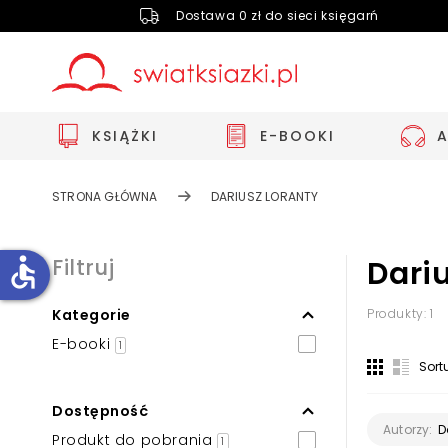
Dostawa 0 zł do sieci księgarń
KSIĄŻKI
E-BOOKI
STRONA GŁÓWNA
DARIUSZ LORANTY
accessible
Filtruj
Dari
Kategorie
Produkty: 1
Zwiększ rozmiar czcionki
E-booki
1
Zmniejsz rozmiar czcionki
Sort
Odwróć kolory
Dostępność
Skala szarości
D
Autorzy:
Produkt do pobrania
1