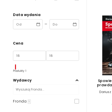
Powiększony kursor
Pomoc w czytaniu
Data wydania
-
Podkreślenie linków
Cena
Produkty: 1
Wydawcy
Spowie
prawda 
Dariusz
Fronda
1