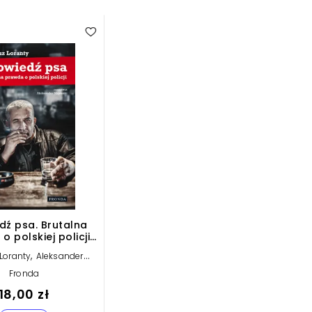
dź psa. Brutalna
o polskiej policji
(e-book)
,
 Loranty
Aleksander
Majewski
Fronda
18,00 zł