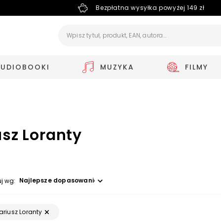
Bezpłatna wysyłka powyżej 149 zł
AUDIOBOOKI
MUZYKA
FILMY
usz Loranty
Wybierz opcję
uj wg:
ariusz Loranty