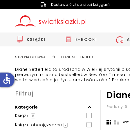
Dostawa 0 zł do sieci księgarń
KSIĄŻKI
E-BOOKI
STRONA GŁÓWNA
DIANE SETTERFIELD
Diane Setterfield to urodzona w Wielkiej Brytanii p
pierwszym miejscu bestsellerów New York Timesa i 
accessible
warto wiedzieć o jej życiu oraz twórczości? Przekonaj
Filtruj
Diane
Zwiększ rozmiar czcionki
Zmniejsz rozmiar czcionki
Kategorie
Produkty: 9
Odwróć kolory
Książki
5
Sort
Skala szarości
Książki obcojęzyczne
2