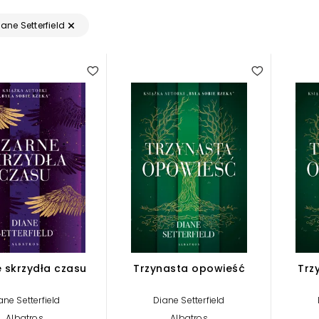
iane Setterfield
5.00
 skrzydła czasu
Trzynasta opowieść
Trz
ane Setterfield
Diane Setterfield
Albatros
Albatros