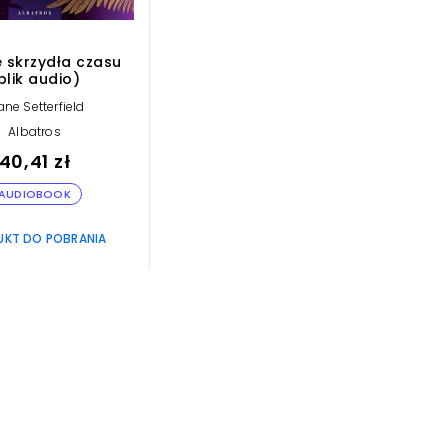
 skrzydła czasu
plik audio)
ane Setterfield
Albatros
40,41 zł
AUDIOBOOK
UKT DO POBRANIA