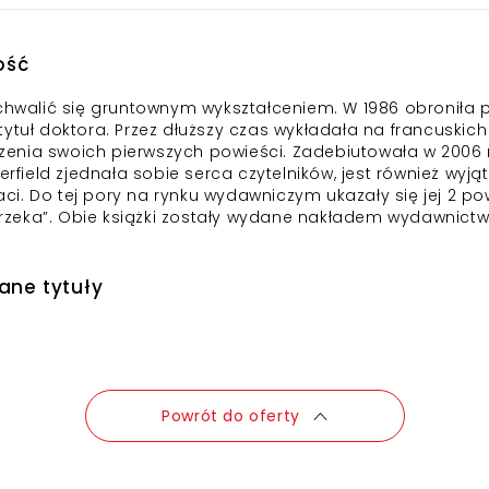
ość
chwalić się gruntownym wykształceniem. W 1986 obroniła pr
ła tytuł doktora. Przez dłuższy czas wykładała na francuski
enia swoich pierwszych powieści. Zadebiutowała w 2006 ro
rfield zjednała sobie serca czytelników, jest również wyją
i. Do tej pory na rynku wydawniczym ukazały się jej 2 po
rzeka
”. Obie książki zostały wydane nakładem wydawnictwa
rane tytuły
Powrót do oferty