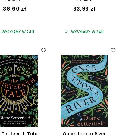
38,60 zł
33,93 zł
WYSYŁAMY W 24H
WYSYŁAMY W 24H
 Thirteenth Tale
Once Upon a River