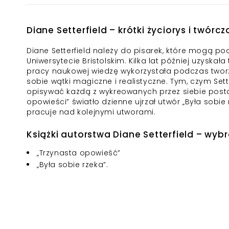
Diane Setterfield – krótki życiorys i twórcz
Diane Setterfield należy do pisarek, które mogą po
Uniwersytecie Bristolskim. Kilka lat później uzyska
pracy naukowej wiedzę wykorzystała podczas tworz
sobie wątki magiczne i realistyczne. Tym, czym Sette
opisywać każdą z wykreowanych przez siebie postac
opowieści”
światło dzienne ujrzał utwór „
Była sobie 
pracuje nad kolejnymi utworami.
Książki autorstwa Diane Setterfield – wyb
„
Trzynasta opowieść
”
„
Była sobie rzeka
”.