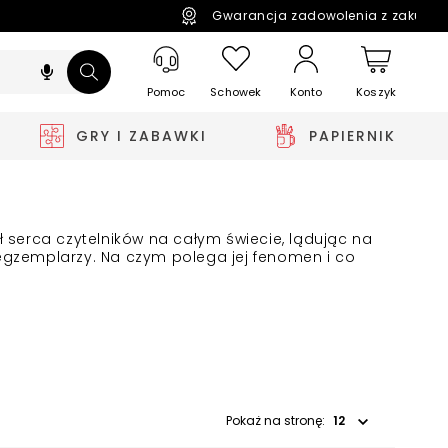
Gwarancja zadowolenia z zakupó
Pomoc
Schowek
Koszyk
Konto
GRY I ZABAWKI
PAPIERNIK
ił serca czytelników na całym świecie, lądując na
 egzemplarzy.
Na czym polega jej fenomen i co
Wybierz opcję
Pokaż na stronę: