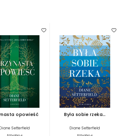
4.00
5.00
ynasta opowieść
Była sobie rzeka…
Diane Setterfield
Diane Setterfield
Albatros
Albatros