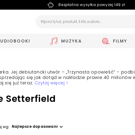
Bezpłatna wysyłka powyżej 149 zł
AUDIOBOOKI
MUZYKA
FILMY
isarka. Jej debiutancki utwór – „Trzynasta opowieść” – podb
sprzedając się jak dotąd w nakładzie prawie 40 milionów
 się już teraz.
Czytaj więcej >
 Setterfield
Wybierz opcję
uj wg: