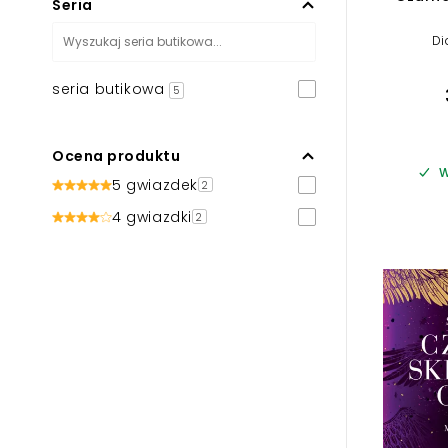
Seria
Di
seria butikowa
5
Ocena produktu
W
5 gwiazdek
2
4 gwiazdki
2