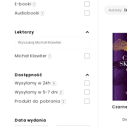
E-booki
Powiększony kursor
1
D
Autorzy:
Audiobooki
1
Pomoc w czytaniu
Podkreślenie linków
Lektorzy
Michał Klawiter
1
Dostępność
Wysyłamy w 24h
5
Wysyłamy w 5-7 dni
2
Produkt do pobrania
2
Czarne
Di
Data wydania