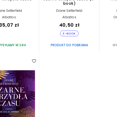
book)
ane Setterfield
Diane Setterfield
Albatros
Albatros
O
35,07 zł
40,50 zł
E-BOOK
YSYŁAMY W 24H
PRODUKT DO POBRANIA
WY