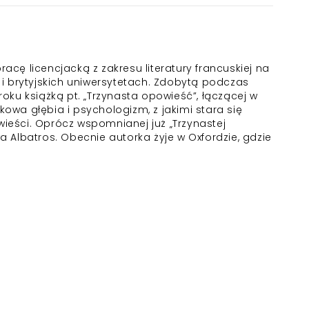
acę licencjacką z zakresu literatury francuskiej na
ch i brytyjskich uniwersytetach. Zdobytą podczas
ku książką pt. „
Trzynasta opowieść
”, łączącej w
tkowa głębia i psychologizm, z jakimi stara się
wieści. Oprócz wspomnianej już „
Trzynastej
 Albatros. Obecnie autorka żyje w Oxfordzie, gdzie