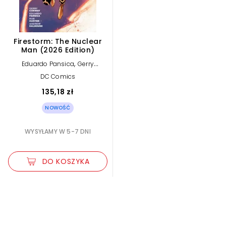
Firestorm: The Nuclear
Man (2026 Edition)
,
Eduardo Pansica
Gerry
Conway
DC Comics
135,18 zł
NOWOŚĆ
WYSYŁAMY W 5-7 DNI
DO KOSZYKA
Zwiększ rozmiar czcionki
Zmniejsz rozmiar czcionki
Odwróć kolory