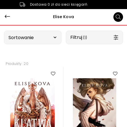
Dostawa 0 zł do sieci księgarń
Elise Kova
Wybierz opcję
Filtruj
Sortowanie
 (1)
Produkty: 20