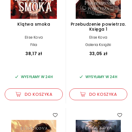
Klątwa smoka
Przebudzenie powietrza.
Księga 1
Elise Kova
Elise Kova
Filia
Galeria Książki
38,17 zł
33,05 zł
WYSYŁAMY W 24H
WYSYŁAMY W 24H
DO KOSZYKA
DO KOSZYKA
4.00