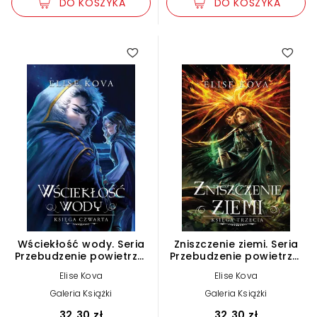
DO KOSZYKA
DO KOSZYKA
4.75
Wściekłość wody. Seria
Zniszczenie ziemi. Seria
Przebudzenie powietrza.
Przebudzenie powietrza.
Księga 4
Księga 3
Elise Kova
Elise Kova
Galeria Książki
Galeria Książki
32,30 zł
32,30 zł