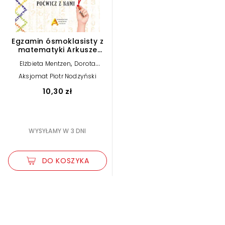
Egzamin ósmoklasisty z
matematyki Arkusze
próbne
,
Elżbieta Mentzen
Dorota
,
Masłowska
Piotr Nodzyński
Aksjomat Piotr Nodzyński
10,30 zł
WYSYŁAMY W 3 DNI
DO KOSZYKA
Zwiększ rozmiar czcionki
Zmniejsz rozmiar czcionki
Odwróć kolory