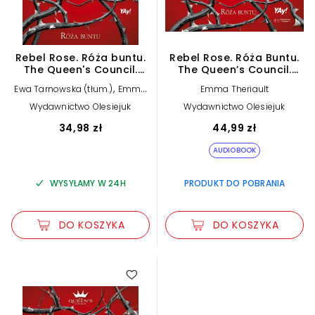
Rebel Rose. Róża buntu.
Rebel Rose. Róża Buntu.
The Queen's Council.
The Queen’s Council.
Tom 1
Tom 1 (plik audio)
,
Ewa Tarnowska (tłum.)
Emma
Emma Theriault
Theriault
Wydawnictwo Olesiejuk
Wydawnictwo Olesiejuk
34,98 zł
44,99 zł
AUDIOBOOK
WYSYŁAMY W 24H
PRODUKT DO POBRANIA
DO KOSZYKA
DO KOSZYKA