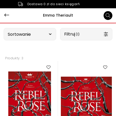
Dostawa 0 zł do sieci księgarń
Emma Theriault
Wybierz opcję
Filtruj
Sortowanie
 (1)
Produkty: 3
5.00