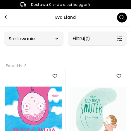
Dostawa 0 zł do sieci księgarń
Eva Eland
Wybierz opcję
Filtruj
Sortowanie
 (1)
Produkty: 6