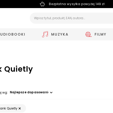
Bezpłatna wysyłka powyżej 149 zł
AUDIOBOOKI
MUZYKA
FILMY
k Quietly
Wybierz opcję
uj wg:
rank Quietly