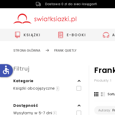
Dostawa 0 zł do sieci księgarń
KSIĄŻKI
E-BOOKI
STRONA GŁÓWNA
FRANK QUIETLY
accessible
Filtruj
Fran
Kategorie
Produkty: 1
Zwiększ rozmiar czcionki
Książki obcojęzyczne
1
Zmniejsz rozmiar czcionki
Sort
Odwróć kolory
Dostępność
Skala szarości
F
Autorzy:
Wysyłamy w 5-7 dni
1