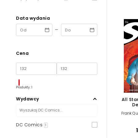
Powiększony kursor
Pomoc w czytaniu
Data wydania
-
Podkreślenie linków
Cena
Produkty: 1
Wydawcy
All St
De
Frank Qu
DC Comics
1