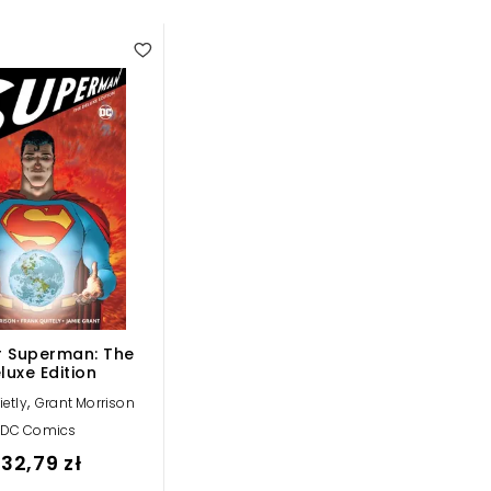
ar Superman: The
luxe Edition
,
ietly
Grant Morrison
DC Comics
132,79 zł