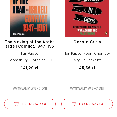
The Making of the Arab-
Gaza in Crisis
Israeli Conflict, 1947-1951
,
Ilan Pappe
Ilan Pappe
Noam Chomsky
Bloomsbury Publishing PLC
Penguin Books Ltd
141,20 zł
45,56 zł
WYSYŁAMY W 5-7 DNI
WYSYŁAMY W 5-7 DNI
DO KOSZYKA
DO KOSZYKA
Zwiększ rozmiar czcionki