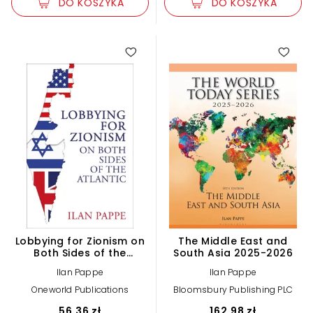
DO KOSZYKA
DO KOSZYKA
Lobbying for Zionism on
The Middle East and
Both Sides of the
South Asia 2025-2026
Atlantic
Ilan Pappe
Ilan Pappe
Oneworld Publications
Bloomsbury Publishing PLC
56,36 zł
162,98 zł