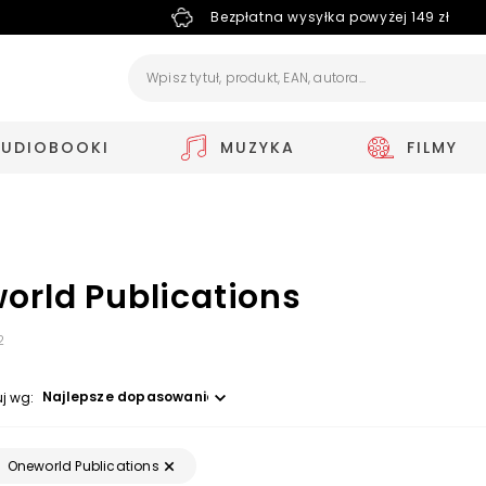
Bezpłatna wysyłka powyżej 149 zł
AUDIOBOOKI
MUZYKA
FILMY
orld Publications
2
Wybierz opcję
uj wg:
Oneworld Publications
: