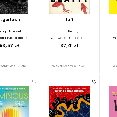
Sugartown
Tuff
ragh Maxwell
Paul Beatty
rld Publications
Oneworld Publications
One
53,57 zł
37,41 zł
ŁAMY W 5-7 DNI
WYSYŁAMY W 5-7 DNI
WY