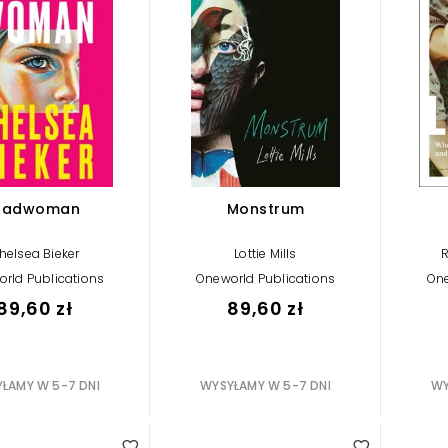
Madwoman
Monstrum
helsea Bieker
Lottie Mills
rld Publications
Oneworld Publications
One
89,60 zł
89,60 zł
ŁAMY W 5-7 DNI
WYSYŁAMY W 5-7 DNI
WY