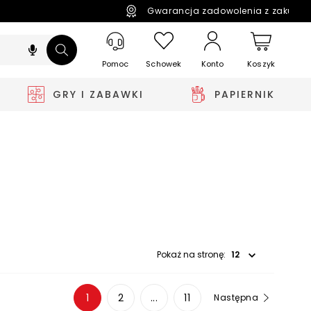
Gwarancja zadowolenia z zakupó
Pomoc
Schowek
Koszyk
Konto
GRY I ZABAWKI
PAPIERNIK
Wybierz opcję
Pokaż na stronę:
1
2
...
11
Następna