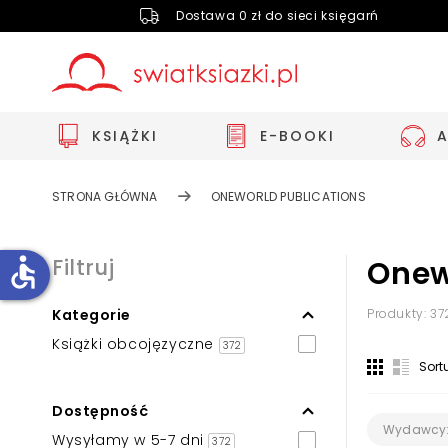
Dostawa 0 zł do sieci księgarń
KSIĄŻKI
E-BOOKI
STRONA GŁÓWNA
ONEWORLD PUBLICATIONS
accessible
Filtruj
Onew
Kategorie
Produkty: 37
Zwiększ rozmiar czcionki
Książki obcojęzyczne
372
Zmniejsz rozmiar czcionki
Sort
Odwróć kolory
Dostępność
Skala szarości
Wydawcy
Wysyłamy w 5-7 dni
372