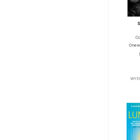
Ca
Onewo
WYSY