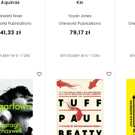
Aquinas
Kin
Edward Feser
Tayari Jones
rld Publications
Oneworld Publications
One
41,33 zł
79,17 zł
ŁAMY W 5-7 DNI
WYSYŁAMY W 5-7 DNI
WY