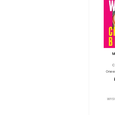
C
Onewo
WYSY