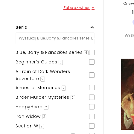
Onewo
Zobacz więcej+
Seria
WYSY
Blue, Barry & Pancakes series
4
Beginner's Guides
3
A Train of Dark Wonders
Adventure
2
Ancestor Memories
2
Birder Murder Mysteries
2
HappyHead
2
Iron Widow
2
Section W
2