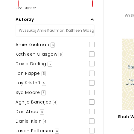
Produkty: 372
WYSY
Autorzy
Amie Kaufman
6
Kathleen Glasgow
6
David Darling
5
Ilan Pappe
5
Jay Kristoff
5
Syd Moore
5
Agnijo Banerjee
4
Dan Abdo
4
Shah Wa
Daniel Klein
4
S
Jason Patterson
4