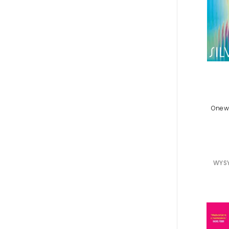
Onewo
WYSY