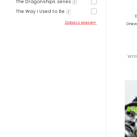
The Dragonships series
2
The Way I Used to Be
2
Zobacz więcej+
Onewo
WYSY