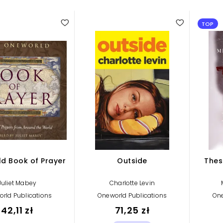
TOP
d Book of Prayer
Outside
Thes
Juliet Mabey
Charlotte Levin
rld Publications
Oneworld Publications
One
42,11 zł
71,25 zł