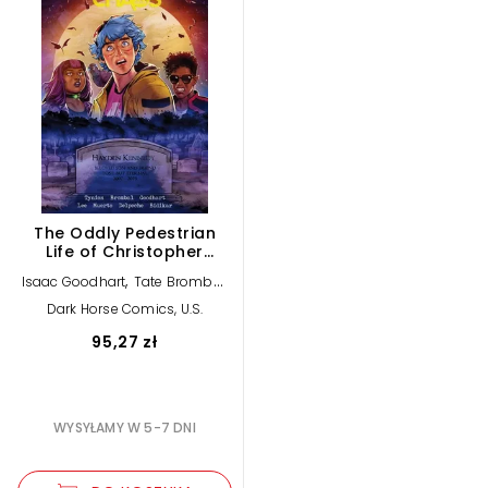
The Oddly Pedestrian
Life of Christopher
Chaos Volume 2
,
,
Isaac Goodhart
Tate Brombal
James Tynion IV
Dark Horse Comics, U.S.
95,27 zł
WYSYŁAMY W 5-7 DNI