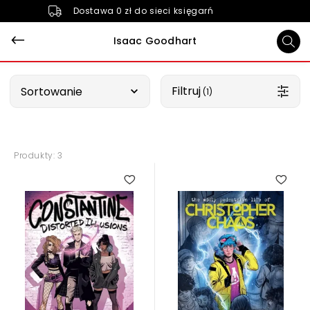
Dostawa 0 zł do sieci księgarń
Isaac Goodhart
Wybierz opcję
Filtruj
Sortowanie
 (1)
Produkty: 3