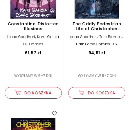
Constantine: Distorted
The Oddly Pedestrian
Illusions
Life of Christopher
Chaos Volume 1
,
,
,
Isaac Goodhart
Kami Garcia
Isaac Goodhart
Tate Brombal
James Tynion IV
DC Comics
Dark Horse Comics, U.S.
61,57 zł
94,91 zł
WYSYŁAMY W 5-7 DNI
WYSYŁAMY W 5-7 DNI
DO KOSZYKA
DO KOSZYKA