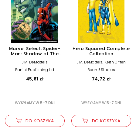
Marvel Select: Spider-
Hero Squared Complete
Man: Shadow of The
Collection
Green Goblin
,
J.M. DeMatteis
J.M. DeMatteis
Keith Giffen
Panini Publishing Ltd
Boom! Studios
45,61 zł
74,72 zł
WYSYŁAMY W 5-7 DNI
WYSYŁAMY W 5-7 DNI
DO KOSZYKA
DO KOSZYKA