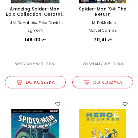
Amazing Spider-Man.
Spider-Man '94: The
Epic Collection. Ostatnie
Return
łowy Kravena
,
,
J.M. DeMatteis
Peter David
J.M. DeMatteis
,
David Michelinie
James C.
Egmont
Marvel Comics
,
Owsley
Ken McDonald
148,00 zł
70,41 zł
WYSYŁAMY W 5-7 DNI
WYSYŁAMY W 5-7 DNI
DO KOSZYKA
DO KOSZYKA