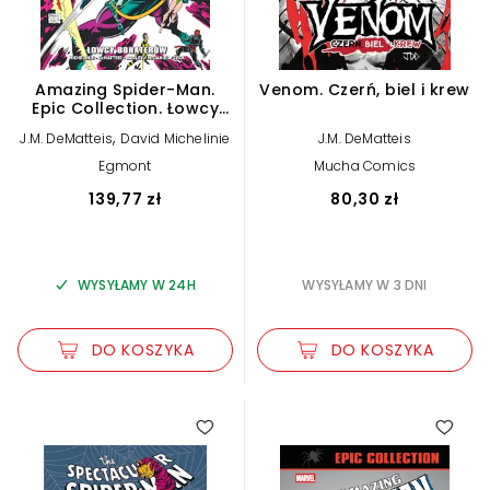
Amazing Spider-Man.
Venom. Czerń, biel i krew
Epic Collection. Łowcy
bohaterów
,
J.M. DeMatteis
David Michelinie
J.M. DeMatteis
Egmont
Mucha Comics
139,77 zł
80,30 zł
WYSYŁAMY W 24H
WYSYŁAMY W 3 DNI
DO KOSZYKA
DO KOSZYKA