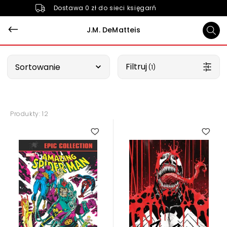
Dostawa 0 zł do sieci księgarń
J.M. DeMatteis
Wybierz opcję
Filtruj
Sortowanie
 (1)
Produkty: 12