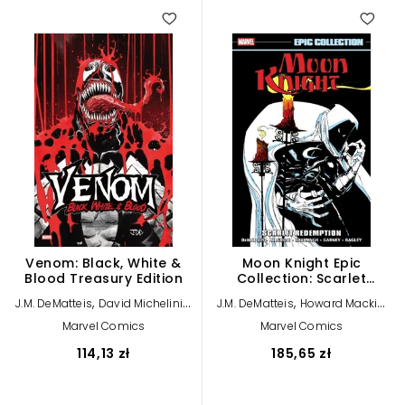
Venom: Black, White &
Moon Knight Epic
Blood Treasury Edition
Collection: Scarlet
Redemption
,
,
,
,
J.M. DeMatteis
David Michelinie
J.M. DeMatteis
Howard Mackie
Ryan North
Terry Kavanagh
Marvel Comics
Marvel Comics
114,13 zł
185,65 zł