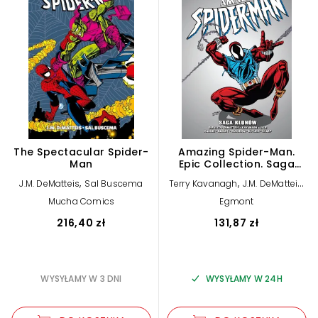
The Spectacular Spider-
Amazing Spider-Man.
Man
Epic Collection. Saga
klonów
,
,
,
J.M. DeMatteis
Sal Buscema
Terry Kavanagh
J.M. DeMatteis
,
,
Howard Mackie
Tom DeFalco
Mucha Comics
Egmont
Tom Lyle
216,40 zł
131,87 zł
WYSYŁAMY W 3 DNI
WYSYŁAMY W 24H