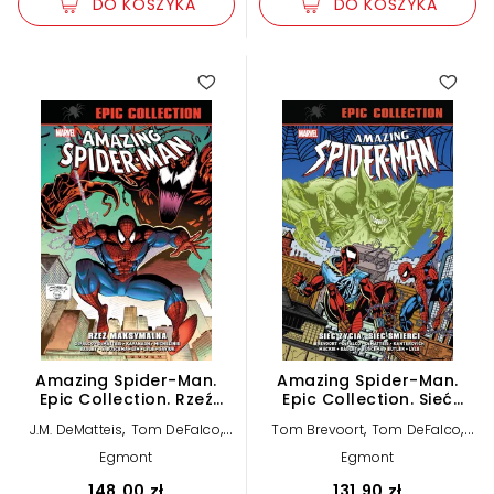
DO KOSZYKA
DO KOSZYKA
Amazing Spider-Man.
Amazing Spider-Man.
Epic Collection. Rzeź
Epic Collection. Sieć
maksymalna
życia, sieć śmierci
,
,
,
,
J.M. DeMatteis
Tom DeFalco
Tom Brevoort
Tom DeFalco
,
,
David Michelinie
Terry
J.M. DeMatteis
Mike
Egmont
Egmont
,
,
Kavanagh
Kanterovich
Todd Dezago
,
,
Mark Bagley
Howard Mackie
148,00 zł
131,90 zł