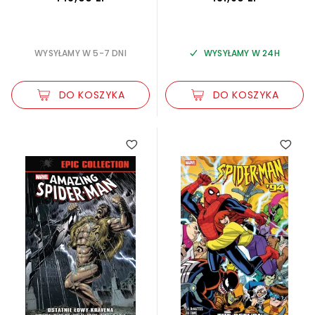
,
,
Terry Kavanagh
Tom Lyle
Sal
,
Buscema
Steven Butler
WYSYŁAMY W 5-7 DNI
WYSYŁAMY W 24H
DO KOSZYKA
DO KOSZYKA