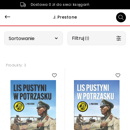
Dostawa 0 zł do sieci księgarń
J. Prestone
Wybierz opcję
Filtruj
Sortowanie
 (1)
Produkty: 3