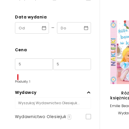
Powiększony kursor
Pomoc w czytaniu
Data wydania
-
Podkreślenie linków
Cena
Produkty: 1
Wydawcy
Róż
księżnic
d
Emilie Be
Christ
Wydaw
Wydawnictwo Olesiejuk
1