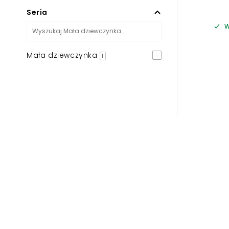
Seria
W
Mała dziewczynka
1