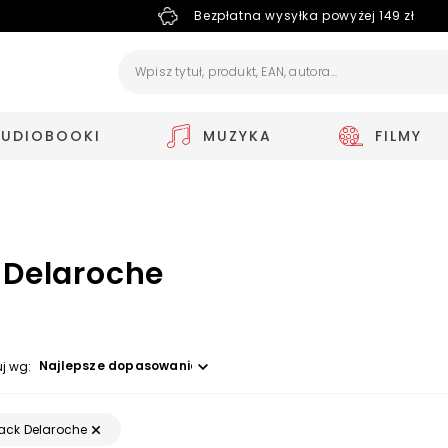
Bezpłatna wysyłka powyżej 149 zł
AUDIOBOOKI
MUZYKA
FILMY
 Delaroche
Wybierz opcję
uj wg:
ack Delaroche