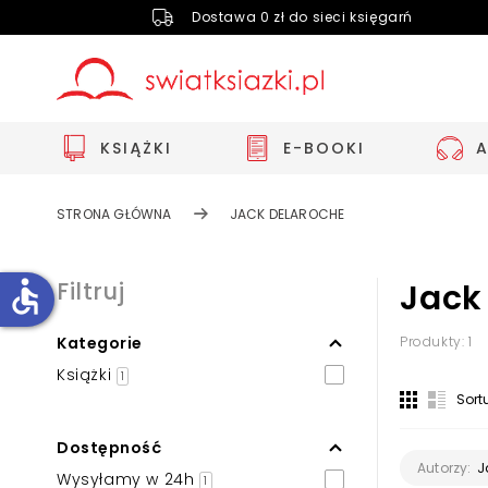
Dostawa 0 zł do sieci księgarń
KSIĄŻKI
E-BOOKI
STRONA GŁÓWNA
JACK DELAROCHE
accessible
Filtruj
Jack
Kategorie
Produkty: 1
Zwiększ rozmiar czcionki
Książki
1
Zmniejsz rozmiar czcionki
Sort
Odwróć kolory
Dostępność
Skala szarości
J
Autorzy:
Wysyłamy w 24h
1