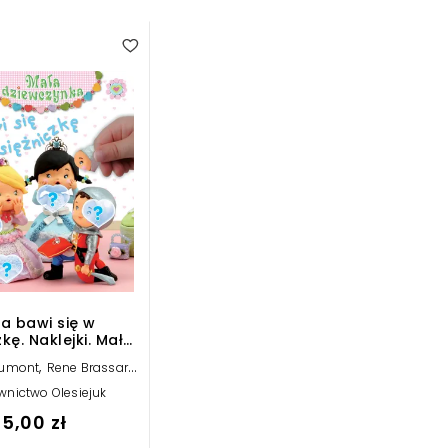
a bawi się w
zkę. Naklejki. Mała
ziewczynka
,
,
aumont
Rene Brassart
,
elle Mekdjian
Jack
nictwo Olesiejuk
Delaroche
5,00 zł