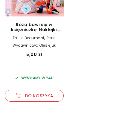
Róża bawi się w
księżniczkę. Naklejki.
Mała dziewczynka
,
Emilie Beaumont
Rene
,
,
Brassart
Christelle Mekdjian
Wydawnictwo Olesiejuk
Jack Delaroche
5,00 zł
WYSYŁAMY W 24H
DO KOSZYKA
Zwiększ rozmiar czcionki
Zmniejsz rozmiar czcionki
Odwróć kolory