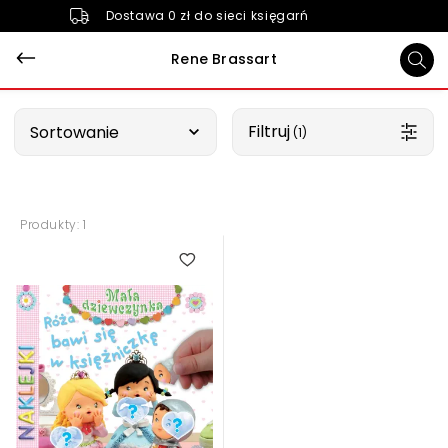
Dostawa 0 zł do sieci księgarń
Rene Brassart
Wybierz opcję
Filtruj
Sortowanie
 (1)
Produkty: 1