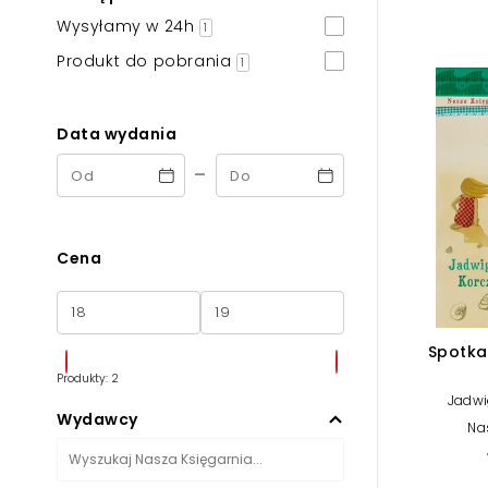
Powiększony kursor
Wysyłamy w 24h
1
Pomoc w czytaniu
Produkt do pobrania
1
Podkreślenie linków
Data wydania
-
Cena
Spotka
Produkty: 2
Jadwi
Wydawcy
Na