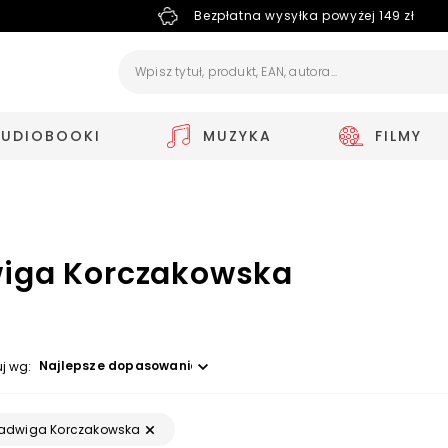
Bezpłatna wysyłka powyżej 149 zł
AUDIOBOOKI
MUZYKA
FILMY
iga Korczakowska
Wybierz opcję
uj wg:
adwiga Korczakowska