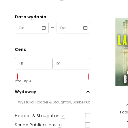
Powiększony kursor
Pomoc w czytaniu
Data wydania
-
Podkreślenie linków
Cena
Produkty: 3
Wydawcy
J
Hodd
Hodder & Stoughton
2
Scribe Publications
1