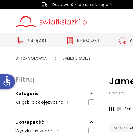
Dostawa 0 zł do sieci księgarń
KSIĄŻKI
E-BOOKI
STRONA GŁÓWNA
JAMES BRADLEY
accessible
Filtruj
Jame
Kategorie
Produkty: 3
Zwiększ rozmiar czcionki
Książki obcojęzyczne
3
Zmniejsz rozmiar czcionki
Sort
Odwróć kolory
Dostępność
Skala szarości
J
Autorzy:
Wysyłamy w 5-7 dni
3