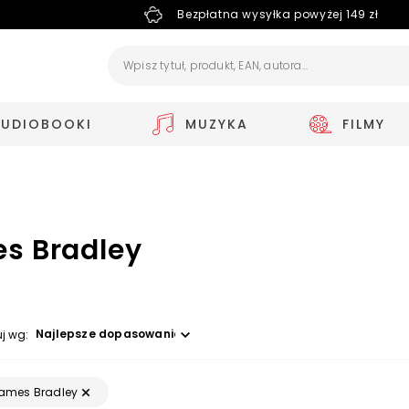
Bezpłatna wysyłka powyżej 149 zł
AUDIOBOOKI
MUZYKA
FILMY
s Bradley
Wybierz opcję
uj wg:
ames Bradley