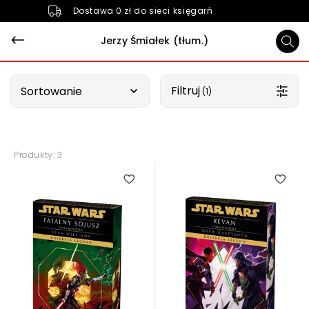
Dostawa 0 zł do sieci księgarń
Jerzy Śmiałek (tłum.)
Wybierz opcję
Filtruj
Sortowanie
 (1)
Produkty: 3