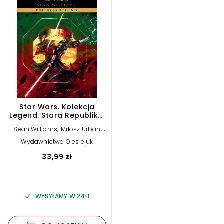
Star Wars. Kolekcja
Legend. Stara Republika.
Fatalny sojusz
,
Sean Williams
Miłosz Urban
,
,
(tłum.)
Jerzy Śmiałek (tłum.)
Wydawnictwo Olesiejuk
Ewa Skórska (tłum.)
33,99 zł
WYSYŁAMY W 24H