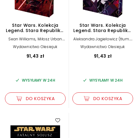
Star Wars. Kolekcja
Star Wars. Kolekcja
Legend. Stara Republika.
Legend. Stara Republika.
Fatalny sojusz
Revan (ekskluzywna
,
,
Sean Williams
Miłosz Urban
Aleksandra Jagiełowicz (tłum.)
(ekskluzywna edycja)
edycja)
,
,
,
(tłum.)
Jerzy Śmiałek (tłum.)
Grzegorz Ciecielong (tłum.)
Wydawnictwo Olesiejuk
Wydawnictwo Olesiejuk
,
Ewa Skórska (tłum.)
Jerzy Śmiałek (tłum.)
Drew
Karpyshyn
91,43 zł
91,43 zł
WYSYŁAMY W 24H
WYSYŁAMY W 24H
DO KOSZYKA
DO KOSZYKA
5.00