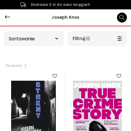
Dostawa 0 zł do sieci księgarń
Joseph Knox
Wybierz opcję
Filtruj
Sortowanie
 (1)
Produkty: 2