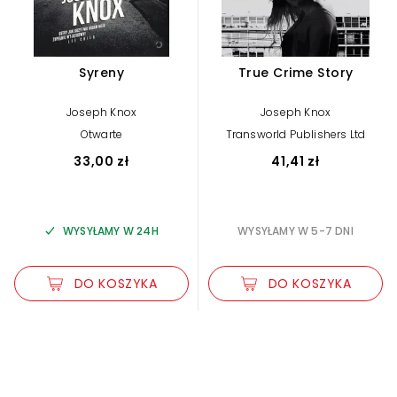
Syreny
True Crime Story
Joseph Knox
Joseph Knox
Otwarte
Transworld Publishers Ltd
33,00 zł
41,41 zł
WYSYŁAMY W 24H
WYSYŁAMY W 5-7 DNI
DO KOSZYKA
DO KOSZYKA
Zwiększ rozmiar czcionki
Zmniejsz rozmiar czcionki
Odwróć kolory