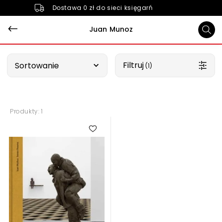
Dostawa 0 zł do sieci księgarń
Juan Munoz
Wybierz opcję
Filtruj
Sortowanie
 (1)
Produkty: 1