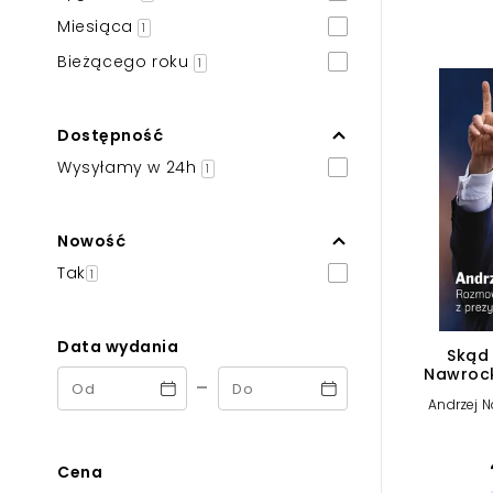
Powiększony kursor
Miesiąca
1
Pomoc w czytaniu
Bieżącego roku
1
Podkreślenie linków
Dostępność
Wysyłamy w 24h
1
Nowość
Tak
1
Data wydania
Skąd 
Nawrock
-
rozmawi
Andrzej 
Cena