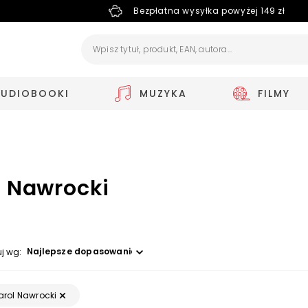
Bezpłatna wysyłka powyżej 149 zł
AUDIOBOOKI
MUZYKA
FILMY
l Nawrocki
Wybierz opcję
uj wg:
arol Nawrocki