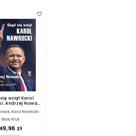
się wziął Karol
i. Andrzej Nowak
a z prezydentem
,
Nowak
Karol Nawrocki
RP
Biały Kruk
49,96 zł