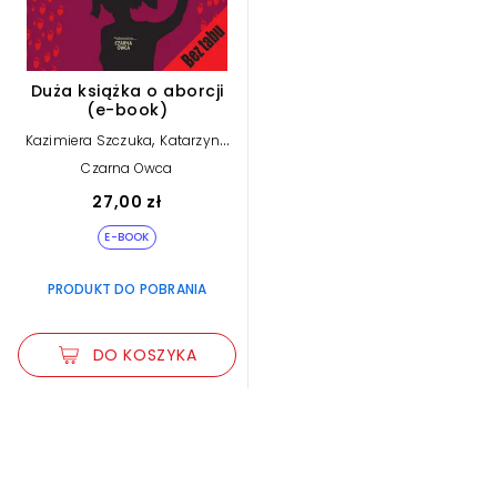
Duża książka o aborcji
(e-book)
,
Kazimiera Szczuka
Katarzyna
Bratkowska
Czarna Owca
27,00 zł
E-BOOK
PRODUKT DO POBRANIA
DO KOSZYKA
Zwiększ rozmiar czcionki
Zmniejsz rozmiar czcionki
Odwróć kolory