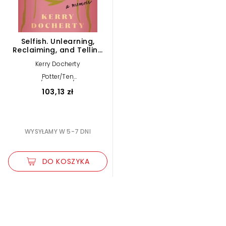
Selfish. Unlearning,
Reclaiming, and Telling
the Truth
Kerry Docherty
Potter/Ten
Speed/Harmony/Rodale
103,13 zł
WYSYŁAMY W 5-7 DNI
DO KOSZYKA
Zwiększ rozmiar czcionki
Zmniejsz rozmiar czcionki
Odwróć kolory