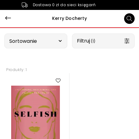
Dostawa 0 zł do sieci księgarń
Kerry Docherty
Wybierz opcję
Filtruj
Sortowanie
 (1)
Produkty: 1