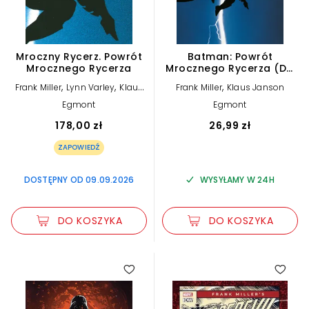
Mroczny Rycerz. Powrót
Batman: Powrót
Mrocznego Rycerza
Mrocznego Rycerza (DC
Compact)
,
,
,
Frank Miller
Lynn Varley
Klaus
Frank Miller
Klaus Janson
Janson
Egmont
Egmont
178,00 zł
26,99 zł
ZAPOWIEDŹ
DOSTĘPNY OD 09.09.2026
WYSYŁAMY W 24H
DO KOSZYKA
DO KOSZYKA