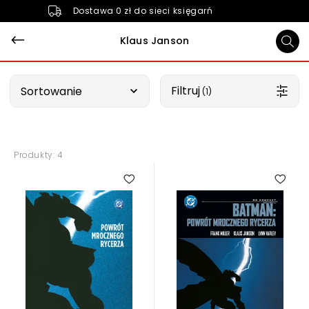
Dostawa 0 zł do sieci księgarń
Klaus Janson
Wybierz opcję
Filtruj
Sortowanie
 (1)
Produkty: 4