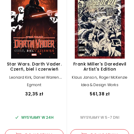
Star Wars. Darth Vader.
Frank Miller's Daredevil
Czerń, biel i czerwień
Artist's Edition
,
,
Leonard Kirk
Daniel Warren
Klaus Janson
Roger McKenzie
,
,
Johnson
Peach Momoko
Egmont
Idea & Design Works
,
Klaus Janson
Jason Aaron
32,35 zł
561,38 zł
WYSYŁAMY W 24H
WYSYŁAMY W 5-7 DNI