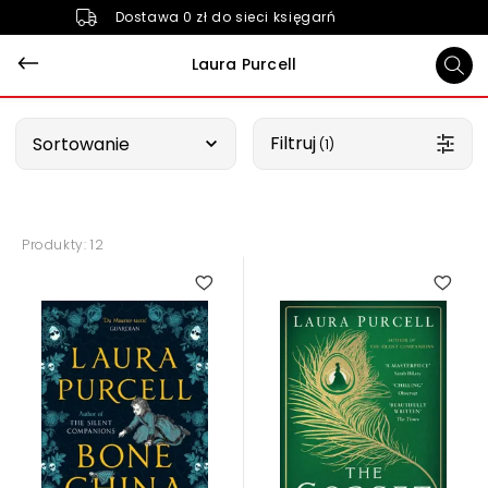
Dostawa 0 zł do sieci księgarń
Laura Purcell
Wybierz opcję
Filtruj
Sortowanie
 (1)
Produkty: 12