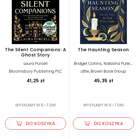
The Silent Companions: A
The Haunting Season
Ghost Story
,
,
Laura Purcell
Bridget Collins
Natasha Pulley
,
Imogen Hermes Gowar
Jess
Bloomsbury Publishing PLC
Little, Brown Book Group
,
,
Kidd
Elizabeth Macneal
,
Andrew Michael Hurley
Laura
41,25 zł
45,35 zł
,
Purcell
Kiran Millwood Hargrave
WYSYŁAMY W 5-7 DNI
WYSYŁAMY W 5-7 DNI
DO KOSZYKA
DO KOSZYKA