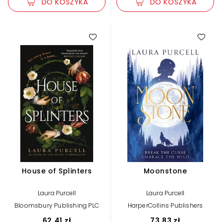
DO KOSZYKA
DO KOSZYKA
House of Splinters
Moonstone
Laura Purcell
Laura Purcell
Bloomsbury Publishing PLC
HarperCollins Publishers
62,41 zł
73,83 zł