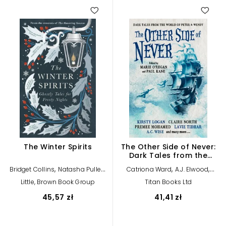
The Winter Spirits
The Other Side of Never:
Dark Tales from the
World of Peter & Wendy
,
,
,
,
Bridget Collins
Natasha Pulley
Catriona Ward
A.J. Elwood
,
,
,
,
Catriona Ward
Stuart Turton
Genevieve Gornichec
A.C. Wise
Little, Brown Book Group
Titan Books Ltd
,
,
,
Imogen Hermes Gowar
Jess
Adrian Tchaikovsky
Rio Youers
,
,
,
,
Kidd
Elizabeth Macneal
Cavan Scott
Muriel Gray
Laura
45,57 zł
41,41 zł
,
,
Andrew Michael Hurley
Laura
Purcell
Priya Sharma
,
Purcell
Kiran Millwood Hargrave