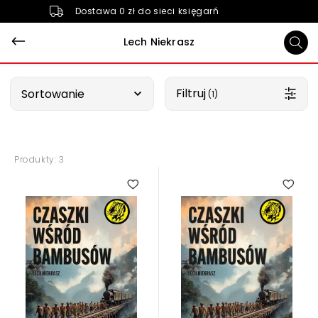
Dostawa 0 zł do sieci księgarń
Lech Niekrasz
Wybierz opcję
Filtruj
Sortowanie
 (1)
Produkty: 3
4.50