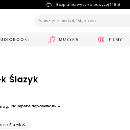
Bezpłatna wysyłka powyżej 149 zł
AUDIOBOOKI
MUZYKA
FILMY
ek Ślazyk
Wybierz opcję
uj wg:
eszek Ślazyk