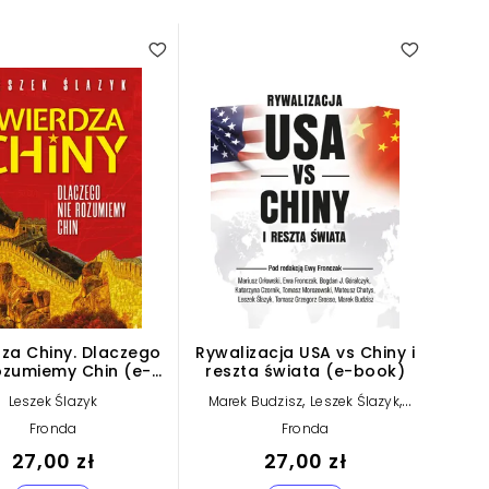
za Chiny. Dlaczego
Rywalizacja USA vs Chiny i
ozumiemy Chin (e-
reszta świata (e-book)
book)
,
,
Leszek Ślazyk
Marek Budzisz
Leszek Ślazyk
,
Katarzyna Czornik
Tomasz
Fronda
Fronda
,
,
Morozowski
Bogdan J. Góralczyk
,
,
27,00 zł
Ewa Fronczak
27,00 zł
Mariusz Orłowski
,
Mateusz Chatys
Tomasz