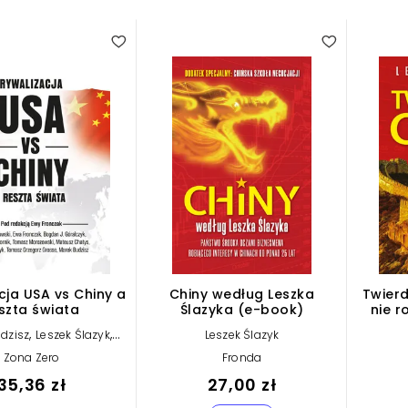
cja USA vs Chiny a
Chiny według Leszka
Twierd
szta świata
Ślazyka (e-book)
nie r
,
,
dzisz
Leszek Ślazyk
Leszek Ślazyk
,
 J. Góralczyk
Ewa
Zona Zero
Fronda
,
k
Tomasz Grzegorz
35,36 zł
Grosse
27,00 zł