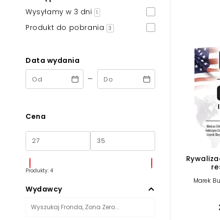
Powiększony kursor
Wysyłamy w 3 dni
1
Pomoc w czytaniu
Produkt do pobrania
3
Podkreślenie linków
Data wydania
-
Cena
Rywaliza
re
Produkty: 4
Marek Bu
Wydawcy
Bogdan
Froncza