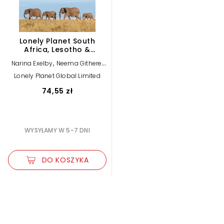
Lonely Planet South
Africa, Lesotho &
Eswatini
,
,
Narina Exelby
Neema Githere
,
Mwende Mutuli Musau
Linathi
Lonely Planet Global Limited
,
,
Makanda
Mary Fitzpatrick
Lucy
,
,
Corne
Michael Grosberg
Jenny
74,55 zł
,
Walker
Lonely Planet
WYSYŁAMY W 5-7 DNI
DO KOSZYKA
Zwiększ rozmiar czcionki
Zmniejsz rozmiar czcionki
Odwróć kolory