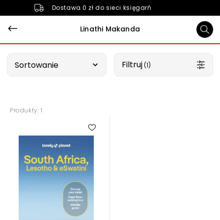
Dostawa 0 zł do sieci księgarń
Linathi Makanda
Wybierz opcję
Filtruj
Sortowanie
 (1)
Produkty: 1