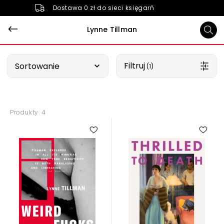
Dostawa 0 zł do sieci księgarń
Lynne Tillman
Wybierz opcję
Filtruj
Sortowanie
 (1)
Produkty: 4