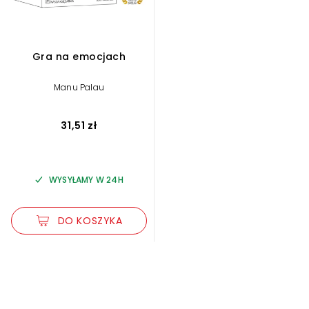
Gra na emocjach
Manu Palau
31,51 zł
WYSYŁAMY W 24H
DO KOSZYKA
Zwiększ rozmiar czcionki
Zmniejsz rozmiar czcionki
Odwróć kolory