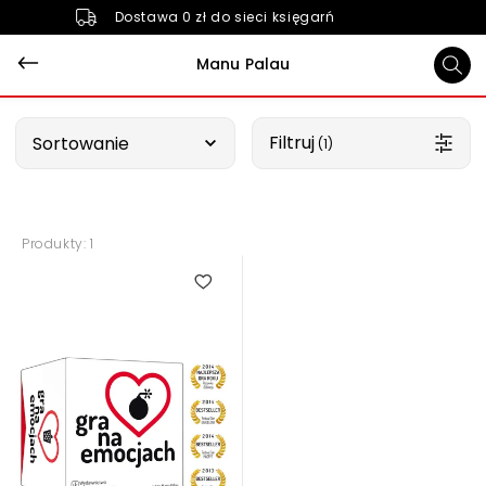
Dostawa 0 zł do sieci księgarń
Manu Palau
Wybierz opcję
Filtruj
Sortowanie
 (1)
Produkty: 1