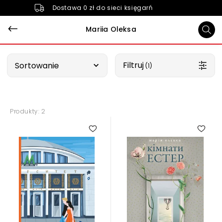
Dostawa 0 zł do sieci księgarń
Mariia Oleksa
Wybierz opcję
Filtruj
Sortowanie
 (1)
Produkty: 2