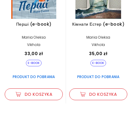
Перші (e-book)
Кімнати Естер (e-book)
Mariia Oleksa
Mariia Oleksa
Vikhola
Vikhola
33,00 zł
35,00 zł
E-BOOK
E-BOOK
PRODUKT DO POBRANIA
PRODUKT DO POBRANIA
DO KOSZYKA
DO KOSZYKA
Zwiększ rozmiar czcionki
Zmniejsz rozmiar czcionki
Odwróć kolory