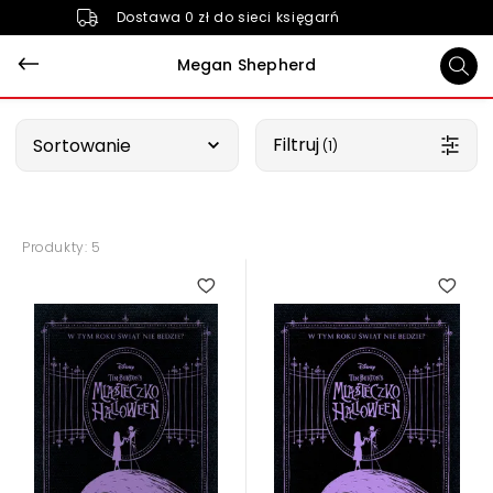
Dostawa 0 zł do sieci księgarń
Megan Shepherd
Wybierz opcję
Filtruj
Sortowanie
 (1)
Produkty: 5
4.00