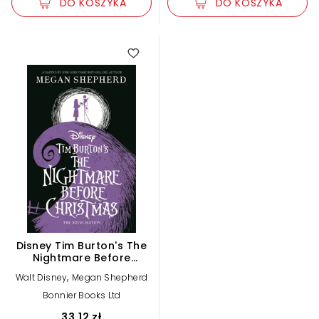
DO KOSZYKA
DO KOSZYKA
Disney Tim Burton's The
Nightmare Before
Christmas (The Official
,
Walt Disney
Megan Shepherd
Novelisation)
Bonnier Books Ltd
33,12 zł