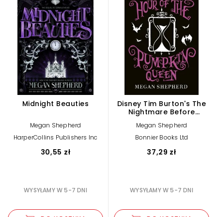
Midnight Beauties
Disney Tim Burton's The
Nightmare Before
Christmas: Hour of the
Megan Shepherd
Megan Shepherd
Pumpkin Queen
HarperCollins Publishers Inc
Bonnier Books Ltd
30,55 zł
37,29 zł
WYSYŁAMY W 5-7 DNI
WYSYŁAMY W 5-7 DNI