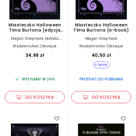
Miasteczko Halloween
Miasteczko Halloween
Tima Burtona (edycja
Tima Burtona (e-book)
kolekcjonerska)
,
Megan Shepherd
Natalia
Megan Shepherd
Mętrak-Ruda (tłum.)
Wydawnictwo Olesiejuk
Wydawnictwo Olesiejuk
34,98 zł
40,50 zł
E-BOOK
WYSYŁAMY W 24H
PRODUKT DO POBRANIA
DO KOSZYKA
DO KOSZYKA