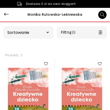
Dostawa 0 zł do sieci księgarń
Monika Rutowska-Leśniewska
Wybierz opcję
Filtruj
Sortowanie
 (1)
Produkty: 2