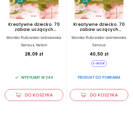
Kreatywne dziecko. 70
Kreatywne dziecko. 70
zabaw uczących
zabaw uczących
myślenia poza
myślenia poza
Monika Rutowska-Leśniewska
Monika Rutowska-Leśniewska
schematem
schematem (e-book)
Sensus, Helion
Sensus
28,09 zł
40,50 zł
E-BOOK
WYSYŁAMY W 24H
PRODUKT DO POBRANIA
DO KOSZYKA
DO KOSZYKA
Zwiększ rozmiar czcionki
Zmniejsz rozmiar czcionki
Odwróć kolory