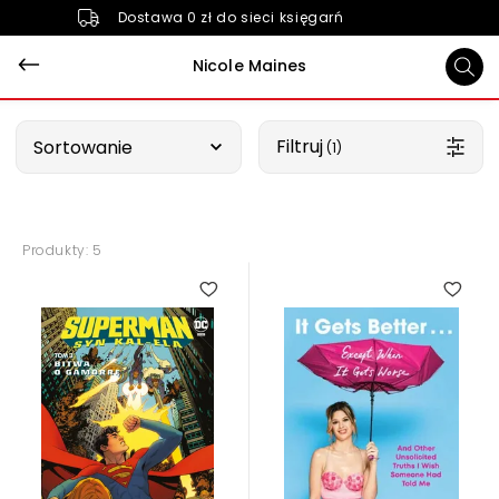
Dostawa 0 zł do sieci księgarń
Nicole Maines
Wybierz opcję
Filtruj
Sortowanie
 (1)
Produkty: 5