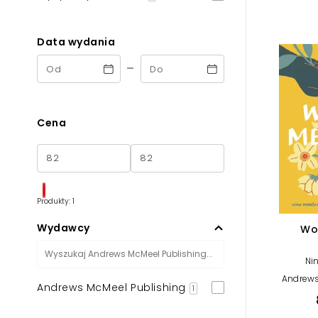
Powiększony kursor
Pomoc w czytaniu
Data wydania
-
Podkreślenie linków
Cena
Produkty: 1
Wydawcy
Wo
Ni
Andrews
Andrews McMeel Publishing
1