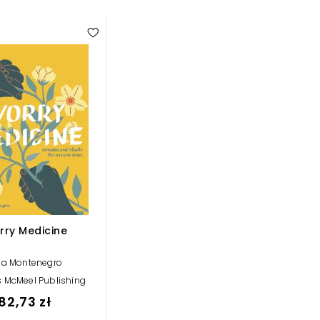
rry Medicine
na Montenegro
 McMeel Publishing
82,73 zł