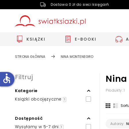
Dostawa 0 zł do sieci księgarń
KSIĄŻKI
E-BOOKI
STRONA GŁÓWNA
NINA MONTENEGRO
accessible
Filtruj
Nina
Kategorie
Produkty: 1
Zwiększ rozmiar czcionki
Książki obcojęzyczne
1
Zmniejsz rozmiar czcionki
Sort
Odwróć kolory
Dostępność
Skala szarości
N
Autorzy:
Wysyłamy w 5-7 dni
1