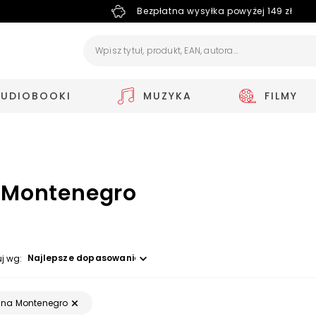
Bezpłatna wysyłka powyżej 149 zł
AUDIOBOOKI
MUZYKA
FILMY
 Montenegro
Wybierz opcję
uj wg:
ina Montenegro