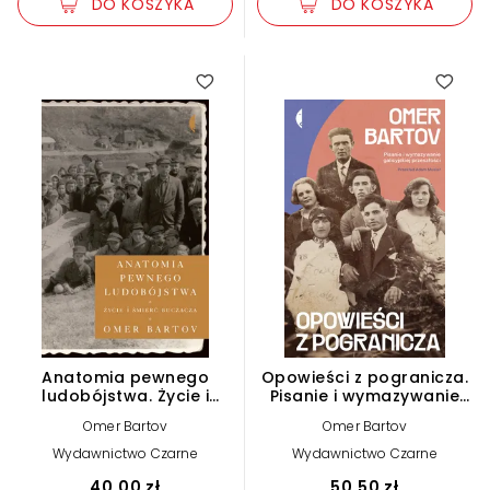
DO KOSZYKA
DO KOSZYKA
Anatomia pewnego
Opowieści z pogranicza.
ludobójstwa. Życie i
Pisanie i wymazywanie
śmierć Buczacza (e-
galicyjskiej przeszłości
Omer Bartov
Omer Bartov
book)
(e-book)
Wydawnictwo Czarne
Wydawnictwo Czarne
40,00 zł
50,50 zł