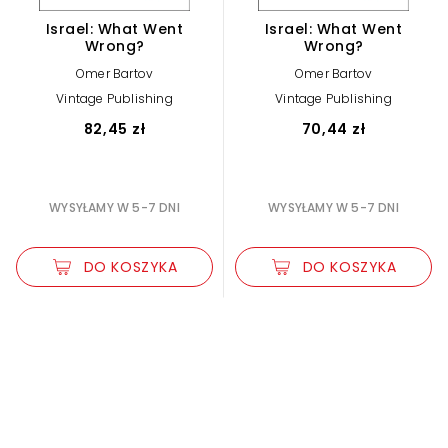
Israel: What Went
Israel: What Went
Wrong?
Wrong?
Omer Bartov
Omer Bartov
Vintage Publishing
Vintage Publishing
82,45 zł
70,44 zł
WYSYŁAMY W 5-7 DNI
WYSYŁAMY W 5-7 DNI
DO KOSZYKA
DO KOSZYKA
Zwiększ rozmiar czcionki
Zmniejsz rozmiar czcionki
Odwróć kolory
Skala szarości