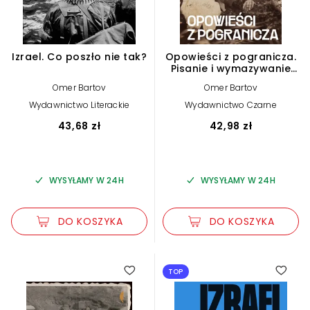
Izrael. Co poszło nie tak?
Opowieści z pogranicza.
Pisanie i wymazywanie
galicyjskiej przeszłości
Omer Bartov
Omer Bartov
Wydawnictwo Literackie
Wydawnictwo Czarne
43,68 zł
42,98 zł
WYSYŁAMY W 24H
WYSYŁAMY W 24H
DO KOSZYKA
DO KOSZYKA
TOP