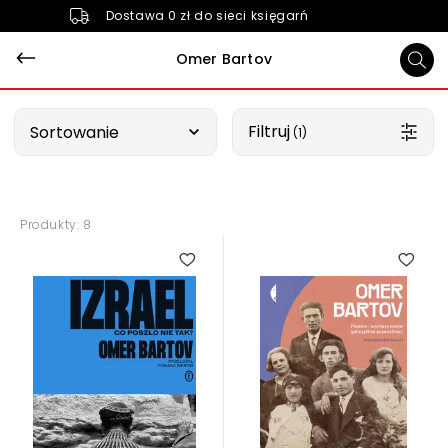
Dostawa 0 zł do sieci księgarń
Omer Bartov
Wybierz opcję
Filtruj
Sortowanie
 (1)
Produkty: 8