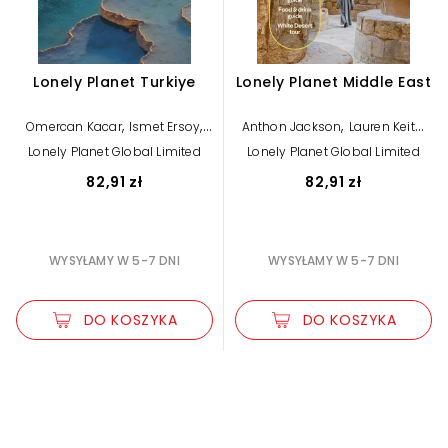
Lonely Planet Turkiye
Lonely Planet Middle East
,
,
,
,
Omercan Kacar
Ismet Ersoy
Anthon Jackson
Lauren Keith
,
,
,
,
Jennifer Hattam
Owen Morton
Omercan Kacar
Ismet Ersoy
Lonely Planet Global Limited
Lonely Planet Global Limited
,
,
,
,
Mark Elliott
Steve Fallon
Jennifer Hattam
Mark Elliott
,
,
,
Virginia Maxwell
Lonely Planet
Steve Fallon
Paula Hardy
82,91 zł
82,91 zł
,
Jenny Walker
Lonely Planet
WYSYŁAMY W 5-7 DNI
WYSYŁAMY W 5-7 DNI
DO KOSZYKA
DO KOSZYKA
Zwiększ rozmiar czcionki
Zmniejsz rozmiar czcionki
Odwróć kolory