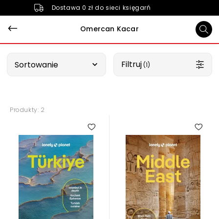
Dostawa 0 zł do sieci księgarń
Omercan Kacar
Wybierz opcję
Filtruj
Sortowanie
 (1)
Produkty: 2