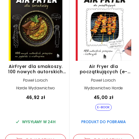
AirFryer dla smakoszy.
Air Fryer dla
100 nowych autorskich
początkujących (e-
przepisów z wiatropieca
book)
Paweł Loroch
Paweł Loroch
Harde Wydawnictwo
Wydawnictwo Harde
46,92 zł
45,00 zł
E-BOOK
WYSYŁAMY W 24H
PRODUKT DO POBRANIA