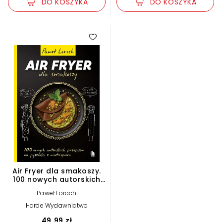
DO KOSZYKA
DO KOSZYKA
Air Fryer dla smakoszy.
100 nowych autorskich
przepisów z wiatropieca
Paweł Loroch
(e-book)
Harde Wydawnictwo
49,99 zł