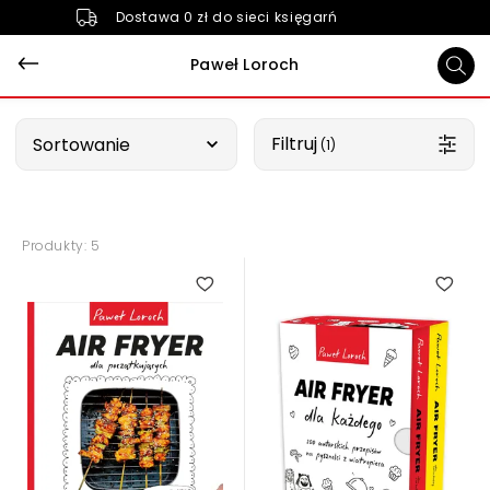
Dostawa 0 zł do sieci księgarń
Paweł Loroch
Wybierz opcję
Filtruj
Sortowanie
 (1)
Produkty: 5
5.00