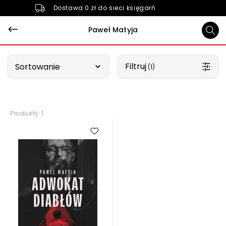
Dostawa 0 zł do sieci księgarń
Paweł Matyja
Wybierz opcję
Filtruj
Sortowanie
 (1)
Produkty: 1