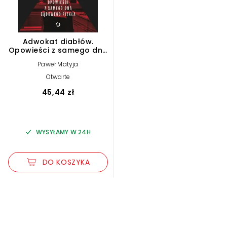
Adwokat diabłów.
Opowieści z samego dna
sądowego piekła
Paweł Matyja
Otwarte
45,44 zł
WYSYŁAMY W 24H
DO KOSZYKA
Zwiększ rozmiar czcionki
Zmniejsz rozmiar czcionki
Odwróć kolory