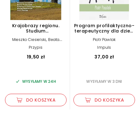
Krajobrazy regionu.
Program profilaktyczno-
Studium
terapeutyczny dla dzieci
interdyscyplinarne ziemi
z zespołem
,
Mieszko Ciesielski
Beata
Piotr Pawlak
gnieźnieńskiej
nadpobudliwości
,
Frydryczak
Katarzyna
psychoruchowej
Przypis
Impuls
,
Szewczyk-Haake
Maciej
,
Kędzierski
Piotr Pawlak
19,50 zł
37,00 zł
WYSYŁAMY W 24H
WYSYŁAMY W 3 DNI
DO KOSZYKA
DO KOSZYKA
Zwiększ rozmiar czcionki
Zmniejsz rozmiar czcionki
Odwróć kolory