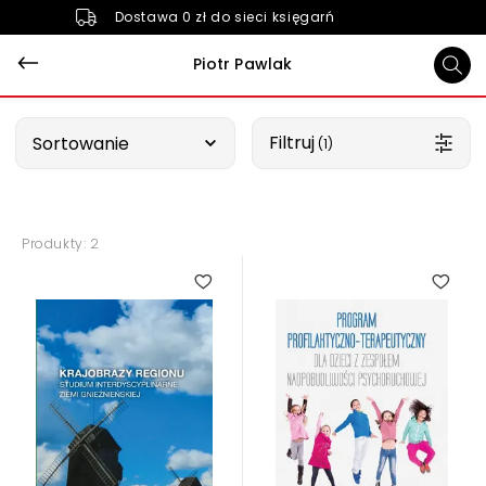
Dostawa 0 zł do sieci księgarń
Piotr Pawlak
Wybierz opcję
Filtruj
Sortowanie
 (1)
Produkty: 2
5.00