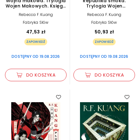
Wojna makowa. Trylogia
Republika smoka.
Wojen Makowych. Księga
Trylogia Wojen
1 (barwione brzegi)
Makowych. Księga 2
Rebecca F. Kuang
Rebecca F. Kuang
(barwione brzegi)
Fabryka Słów
Fabryka Słów
47,53 zł
50,93 zł
ZAPOWIEDŹ
ZAPOWIEDŹ
DOSTĘPNY OD 19.08.2026
DOSTĘPNY OD 19.08.2026
DO KOSZYKA
DO KOSZYKA
5.00