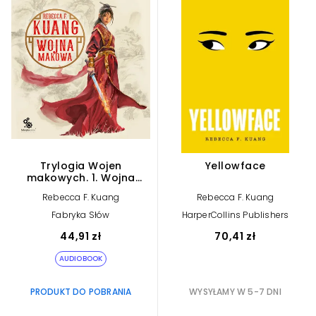
Trylogia Wojen
Yellowface
makowych. 1. Wojna
makowa (plik audio)
Rebecca F. Kuang
Rebecca F. Kuang
Fabryka Słów
HarperCollins Publishers
44,91 zł
70,41 zł
AUDIOBOOK
PRODUKT DO POBRANIA
WYSYŁAMY W 5-7 DNI