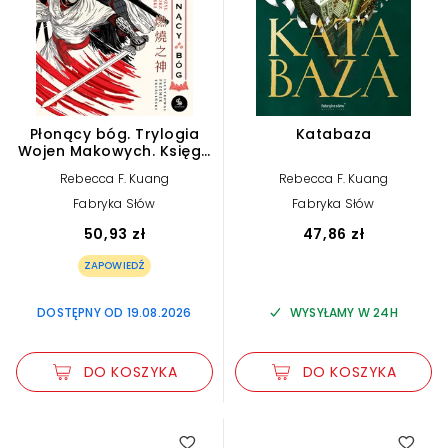
Płonący bóg. Trylogia
Katabaza
Wojen Makowych. Księga
3 (barwione brzegi)
Rebecca F. Kuang
Rebecca F. Kuang
Fabryka Słów
Fabryka Słów
50,93 zł
47,86 zł
ZAPOWIEDŹ
DOSTĘPNY OD 19.08.2026
WYSYŁAMY W 24H
DO KOSZYKA
DO KOSZYKA
5.00
4.50