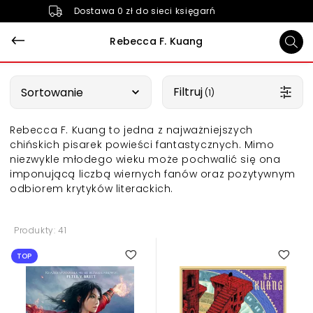
Dostawa 0 zł do sieci księgarń
Rebecca F. Kuang
Wybierz opcję
Filtruj
Sortowanie
 (1)
Rebecca F. Kuang to jedna z najważniejszych
chińskich pisarek powieści fantastycznych.
Mimo
niezwykle młodego wieku może pochwalić się ona
imponującą liczbą wiernych fanów oraz pozytywnym
odbiorem krytyków literackich.
Produkty: 41
5.00
4.00
TOP