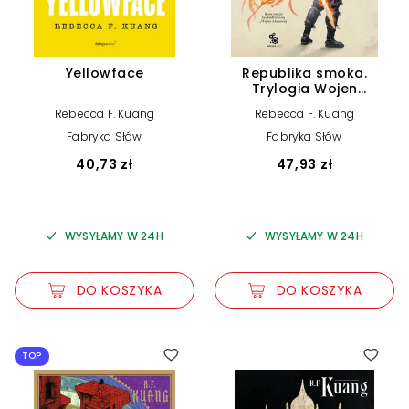
Yellowface
Republika smoka.
Trylogia Wojen
Makowych. Księga 2
Rebecca F. Kuang
Rebecca F. Kuang
Fabryka Słów
Fabryka Słów
40,73 zł
47,93 zł
WYSYŁAMY W 24H
WYSYŁAMY W 24H
DO KOSZYKA
DO KOSZYKA
4.70
TOP