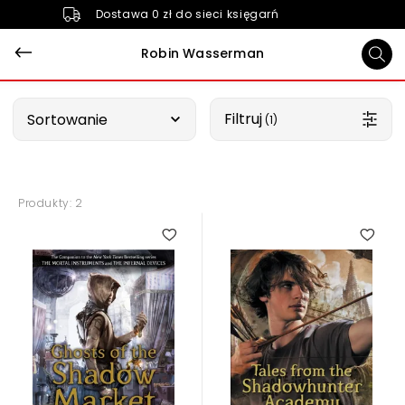
Dostawa 0 zł do sieci księgarń
Robin Wasserman
Wybierz opcję
Filtruj
Sortowanie
 (1)
Produkty: 2