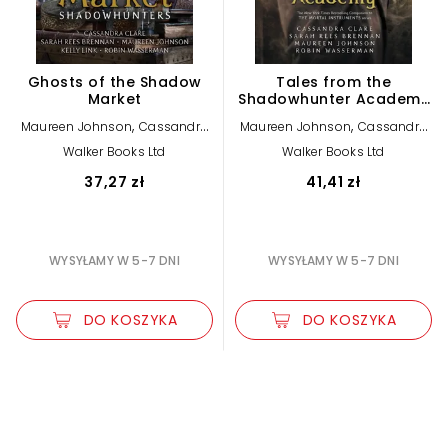
Ghosts of the Shadow
Tales from the
Market
Shadowhunter Academy
(The Mortal Instruments)
,
,
Maureen Johnson
Cassandra
Maureen Johnson
Cassandra
,
,
,
,
Clare
Sarah Rees Brennan
Clare
Sarah Rees Brennan
Walker Books Ltd
Walker Books Ltd
,
Kelly Link
Robin Wasserman
Robin Wasserman
37,27 zł
41,41 zł
WYSYŁAMY W 5-7 DNI
WYSYŁAMY W 5-7 DNI
DO KOSZYKA
DO KOSZYKA
Zwiększ rozmiar czcionki
Zmniejsz rozmiar czcionki
Odwróć kolory