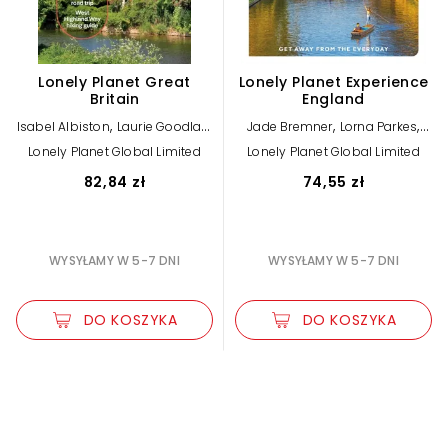
Lonely Planet Great
Lonely Planet Experience
Britain
England
,
,
,
,
Isabel Albiston
Laurie Goodlad
Jade Bremner
Lorna Parkes
,
,
,
,
Dan Fahey
Joe Bindloss
Oliver
Tharik Hussain
Emily Luxton
Lonely Planet Global Limited
Lonely Planet Global Limited
,
,
,
,
Berry
Kerry Walker
Kay
Jenny Elliot
Vicky Philpott
,
,
,
Gillespie
Sarah Irving
Lonely
Catherine Le Nevez
James
82,84 zł
74,55 zł
,
,
,
Planet
Keith Drew
March
Sarah Irving
Lonely
Planet
WYSYŁAMY W 5-7 DNI
WYSYŁAMY W 5-7 DNI
DO KOSZYKA
DO KOSZYKA
Zwiększ rozmiar czcionki
Zmniejsz rozmiar czcionki
Odwróć kolory