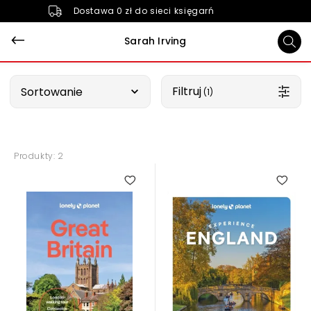
Dostawa 0 zł do sieci księgarń
Sarah Irving
Wybierz opcję
Filtruj
Sortowanie
 (1)
Produkty: 2