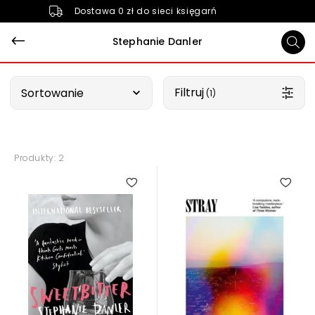
Dostawa 0 zł do sieci księgarń
Stephanie Danler
Wybierz opcję
Filtruj
Sortowanie
 (1)
Produkty: 2