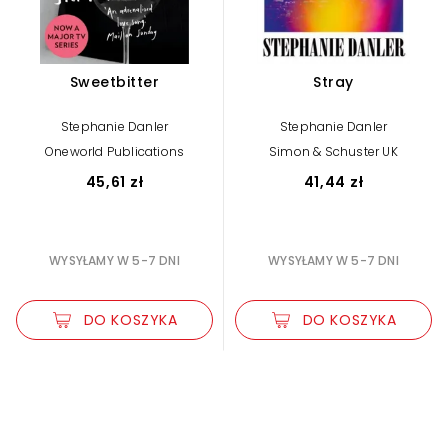
Sweetbitter
Stray
Stephanie Danler
Stephanie Danler
Oneworld Publications
Simon & Schuster UK
45,61 zł
41,44 zł
WYSYŁAMY W 5-7 DNI
WYSYŁAMY W 5-7 DNI
DO KOSZYKA
DO KOSZYKA
Zwiększ rozmiar czcionki
Zmniejsz rozmiar czcionki
Odwróć kolory