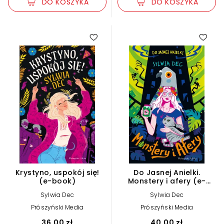
DO KOSZYKA
DO KOSZYKA
Krystyno, uspokój się!
Do Jasnej Anielki.
(e-book)
Monstery i afery (e-
book)
Sylwia Dec
Sylwia Dec
Prószyński Media
Prószyński Media
36,00 zł
40,00 zł