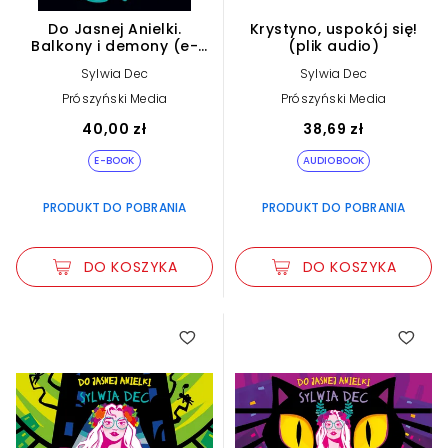
Do Jasnej Anielki.
Krystyno, uspokój się!
Balkony i demony (e-
(plik audio)
book)
Sylwia Dec
Sylwia Dec
Prószyński Media
Prószyński Media
40,00 zł
38,69 zł
E-BOOK
AUDIOBOOK
PRODUKT DO POBRANIA
PRODUKT DO POBRANIA
DO KOSZYKA
DO KOSZYKA