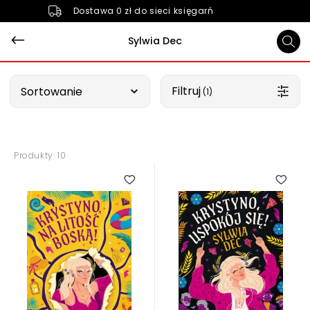
Dostawa 0 zł do sieci księgarń
Sylwia Dec
Wybierz opcję
Filtruj
Sortowanie
 (1)
Produkty: 10