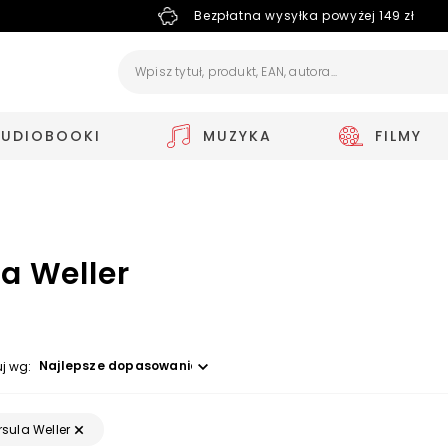
Bezpłatna wysyłka powyżej 149 zł
AUDIOBOOKI
MUZYKA
FILMY
a Weller
Wybierz opcję
uj wg:
rsula Weller