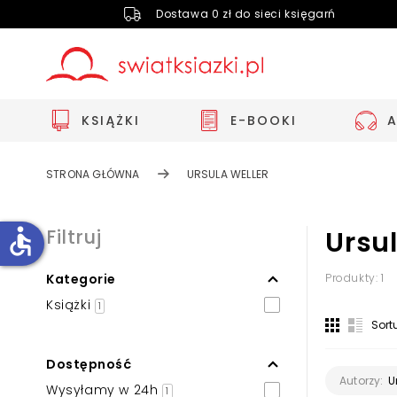
Dostawa 0 zł do sieci księgarń
KSIĄŻKI
E-BOOKI
STRONA GŁÓWNA
URSULA WELLER
accessible
Filtruj
Ursul
Kategorie
Produkty: 1
Zwiększ rozmiar czcionki
Książki
1
Zmniejsz rozmiar czcionki
Sort
Odwróć kolory
Dostępność
Skala szarości
U
Autorzy:
Wysyłamy w 24h
1