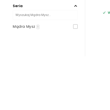
Seria
W
Mądra Mysz
1