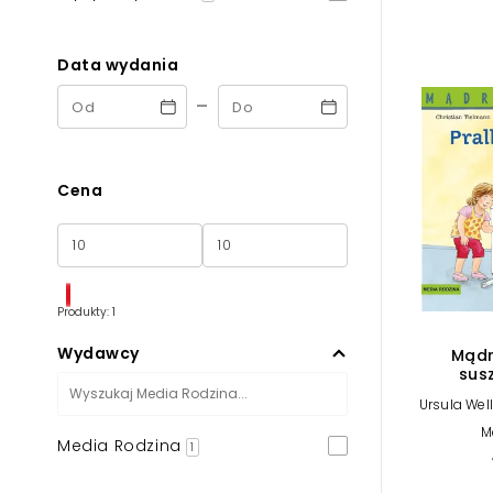
Powiększony kursor
Pomoc w czytaniu
Data wydania
-
Podkreślenie linków
Cena
Produkty: 1
Wydawcy
Mądr
susz
Ursula Well
M
Media Rodzina
1