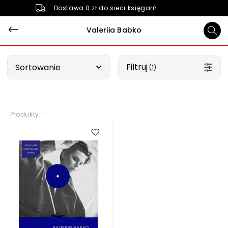
Dostawa 0 zł do sieci księgarń
Valeriia Babko
Wybierz opcję
Filtruj
Sortowanie
 (1)
Produkty: 1