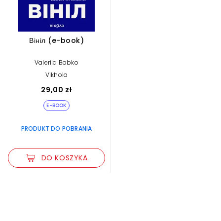
Вініл (e-book)
Valeriia Babko
Vikhola
29,00 zł
E-BOOK
PRODUKT DO POBRANIA
DO KOSZYKA
Zwiększ rozmiar czcionki
Zmniejsz rozmiar czcionki
Odwróć kolory