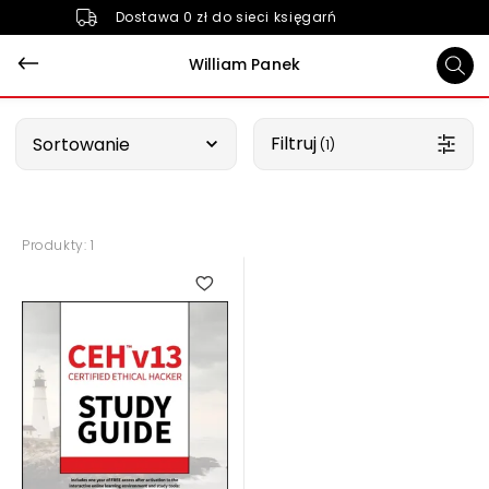
Dostawa 0 zł do sieci księgarń
William Panek
Wybierz opcję
Filtruj
Sortowanie
 (1)
Produkty: 1